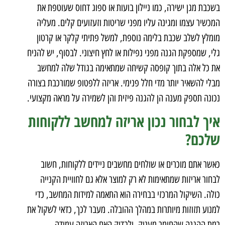
בשכבת מגן ישירה, כמו ניילון בועות או ספוג דחוס שעוטפת את
המכשיר עצמו ומגינה עליו מפני שריטות וזעזועים קלים. מעליה
מומלץ לשלב שכבת בלימה נוספת, למשל פתיתי קלקר או קרטון
גלי, שמספקת הגנה מפני נפילות או לחץ חיצוני. לבסוף, יש להניח
את כל אלה בתוך קופסה קשיחה שמתאימה בגודל שלה למחשב
מבלי להשאיר יותר מדי חלל פנימי. אריזה ללפטופ שמורכבת בצורה
נכונה תספק מענה הן להגנה פיזית והן לשמירה על מראה מקצועי.
איך לבחור נכון אריזה למחשב ללקוחות
שלכם?
כאשר אתם מוכרים או שולחים מחשבים ניידים ללקוחות, חשוב
לבחור אריזות שמתאימות לא רק למוצר אלא גם לחוויית הקנייה
כולה. השיקול המרכזי בבחירה הוא התאמה למידות המחשב, כדי
למנוע תזוזות מיותרות במהלך ההובלה. מעבר לכך, כדאי לשקול את
רמת ההגנה שהחומר מעניק ולבדוק האם האריזה עמידה